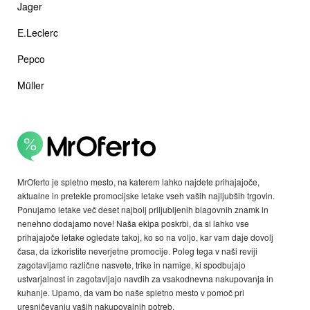
Jager
E.Leclerc
Pepco
Müller
MrOferto je spletno mesto, na katerem lahko najdete prihajajoče,
aktualne in pretekle promocijske letake vseh vaših najljubših trgovin.
Ponujamo letake več deset najbolj priljubljenih blagovnih znamk in
nenehno dodajamo nove! Naša ekipa poskrbi, da si lahko vse
prihajajoče letake ogledate takoj, ko so na voljo, kar vam daje dovolj
časa, da izkoristite neverjetne promocije. Poleg tega v naši reviji
zagotavljamo različne nasvete, trike in namige, ki spodbujajo
ustvarjalnost in zagotavljajo navdih za vsakodnevna nakupovanja in
kuhanje. Upamo, da vam bo naše spletno mesto v pomoč pri
uresničevanju vaših nakupovalnih potreb.