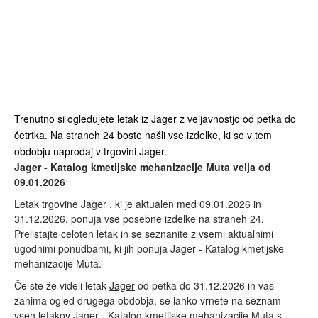
Trenutno si ogledujete letak iz Jager z veljavnostjo od petka do
četrtka. Na straneh 24 boste našli vse izdelke, ki so v tem
obdobju naprodaj v trgovini Jager.
Jager - Katalog kmetijske mehanizacije Muta velja od
09.01.2026
Letak trgovine
Jager
, ki je aktualen med 09.01.2026 in
31.12.2026, ponuja vse posebne izdelke na straneh 24.
Prelistajte celoten letak in se seznanite z vsemi aktualnimi
ugodnimi ponudbami, ki jih ponuja Jager - Katalog kmetijske
mehanizacije Muta.
Če ste že videli letak
Jager
od petka do 31.12.2026 in vas
zanima ogled drugega obdobja, se lahko vrnete na seznam
vseh letakov Jager - Katalog kmetijske mehanizacije Muta s