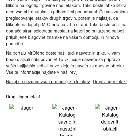
klikom na logotip trgovine nad letakom. Tako boste lahko izbirali
med vsemi trenutnimi in prihodnjimi ponudbami. Če vas zanima
pregledovanje letakov drugih trgovin, potem je najlažje, da
kliknete na logotip MrOferto na vrhu strani. Tako boste prišli na
domačo stran spletnega mesta, na kateri so prikazane najbolj
priljubljene blagovne znamke na vašem območju in njihova
ponudba.
Na portalu MrOferto boste našli tudi nasvete in trike, ki vam
bodo olajšali nakupovanje! To vključuje nasvete za pripravo
vaših najljubših jedi ali nove ideje in navdih za dnevne obroke.
Vse te informacije najdete v naši reviji.
Nazaj na seznam vseh promocijskih letakov
Drugi Jager letaki
Drugi Jager letaki