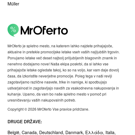
Müller
MrOferto je spletno mesto, na katerem lahko najdete prihajajoče,
aktualne in pretekle promocijske letake vseh vaših najljubših trgovin.
Ponujamo letake več deset najbolj priljubljenih blagovnih znamk in
nenehno dodajamo nove! Naša ekipa poskrbi, da si lahko vse
prihajajoče letake ogledate takoj, ko so na voljo, kar vam daje dovolj
časa, da izkoristite neverjetne promocije. Poleg tega v naši reviji
zagotavljamo različne nasvete, trike in namige, ki spodbujajo
ustvarjalnost in zagotavljajo navdih za vsakodnevna nakupovanja in
kuhanje. Upamo, da vam bo naše spletno mesto v pomoč pri
uresničevanju vaših nakupovalnih potreb.
Copyright © 2026 MrOferto Vse pravice pridržane.
DRUGE DRŽAVE:
België,
Canada,
Deutschland,
Danmark,
Ελλάδα,
Italia,