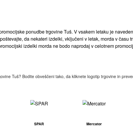
in promocijske ponudbe trgovine Tuš. V vsakem letaku je navede
. Upoštevajte, da nekateri izdelki, vključeni v letak, morda v ča
i promocijski izdelki morda ne bodo naprodaj v celotnem promoc
rgovine Tuš? Bodite obveščeni tako, da kliknete logotip trgovine in preve
SPAR
Mercator