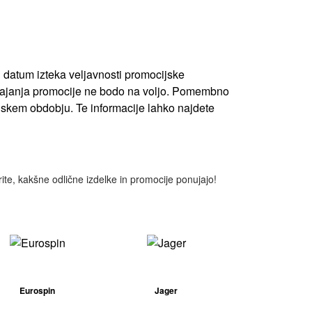
n datum izteka veljavnosti promocijske
su trajanja promocije ne bodo na voljo. Pomembno
ijskem obdobju. Te informacije lahko najdete
rite, kakšne odlične izdelke in promocije ponujajo!
Eurospin
Jager