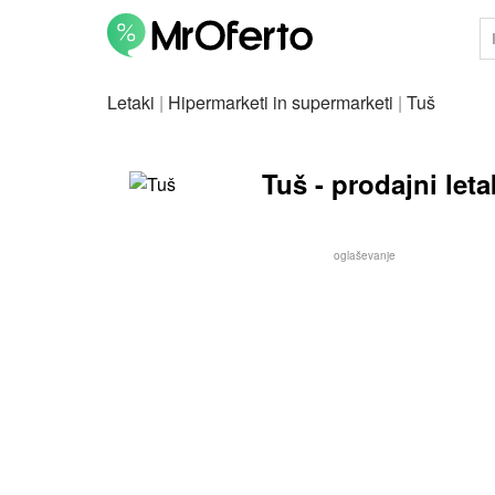
Letaki
|
Hipermarketi in supermarketi
|
Tuš
Tuš - prodajni leta
oglaševanje