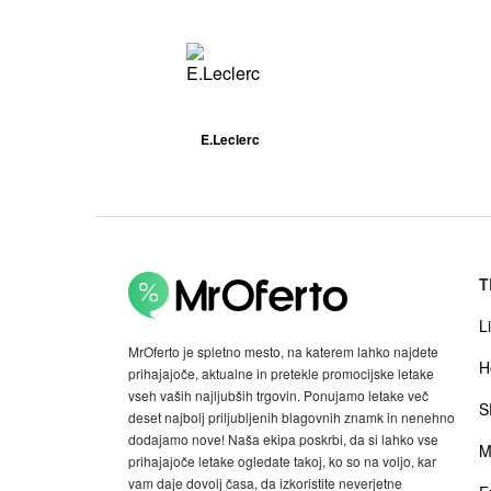
E.Leclerc
T
Li
MrOferto je spletno mesto, na katerem lahko najdete
H
prihajajoče, aktualne in pretekle promocijske letake
vseh vaših najljubših trgovin. Ponujamo letake več
S
deset najbolj priljubljenih blagovnih znamk in nenehno
dodajamo nove! Naša ekipa poskrbi, da si lahko vse
M
prihajajoče letake ogledate takoj, ko so na voljo, kar
vam daje dovolj časa, da izkoristite neverjetne