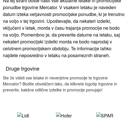
Na tej strani boste našli vse aktualne letake in promocijske
ponudbe trgovine Mercator. V vsakem letaku je naveden
datum izteka veljavnosti promocijske ponudbe, ki je trenutno
na voljo v tej trgovini. Upoštevajte, da nekateri izdelki,
vključeni v letak, morda v času trajanja promocije ne bodo
na voljo. Pomembno je, da preverite datume na letaku, saj
nekateri promocijski izdelki morda ne bodo naprodaj v
celotnem promocijskem obdobju. Te informacije lahko
najdete neposredno v letaku na posameznih straneh.
Druge trgovine
Ste že videli vse letake in neverjetne promocije te trgovine
Mercator? Bodite obveščeni tako, da kliknete logotip trgovine in
preverite, kakšne odlične izdelke in promocije ponujajo!