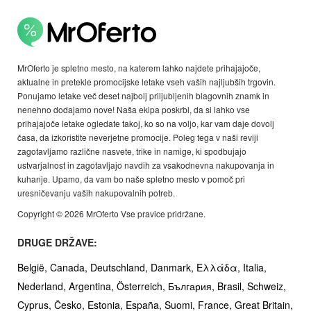
MrOferto je spletno mesto, na katerem lahko najdete prihajajoče,
aktualne in pretekle promocijske letake vseh vaših najljubših trgovin.
Ponujamo letake več deset najbolj priljubljenih blagovnih znamk in
nenehno dodajamo nove! Naša ekipa poskrbi, da si lahko vse
prihajajoče letake ogledate takoj, ko so na voljo, kar vam daje dovolj
časa, da izkoristite neverjetne promocije. Poleg tega v naši reviji
zagotavljamo različne nasvete, trike in namige, ki spodbujajo
ustvarjalnost in zagotavljajo navdih za vsakodnevna nakupovanja in
kuhanje. Upamo, da vam bo naše spletno mesto v pomoč pri
uresničevanju vaših nakupovalnih potreb.
Copyright © 2026 MrOferto Vse pravice pridržane.
DRUGE DRŽAVE:
België,
Canada,
Deutschland,
Danmark,
Ελλάδα,
Italia,
Nederland,
Argentina,
Österreich,
България,
Brasil,
Schweiz,
Cyprus,
Česko,
Estonia,
España,
Suomi,
France,
Great Britain,