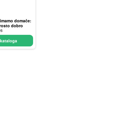
i imamo domače:
rosto dobro
26
kataloga