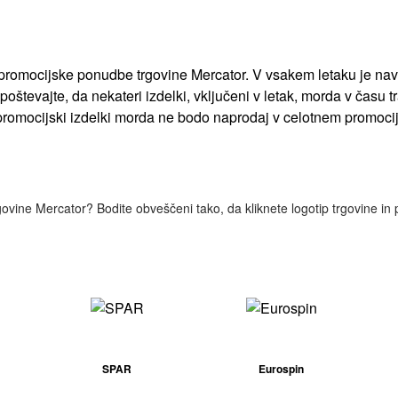
in promocijske ponudbe trgovine Mercator. V vsakem letaku je na
. Upoštevajte, da nekateri izdelki, vključeni v letak, morda v ča
i promocijski izdelki morda ne bodo naprodaj v celotnem promoc
rgovine Mercator? Bodite obveščeni tako, da kliknete logotip trgovine in 
SPAR
Eurospin