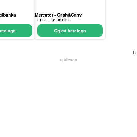
zgibanka
Mercator - Cash&Carry
6
01.08. – 31.08.2026
ataloga
Ogled kataloga
L
oglaševanje