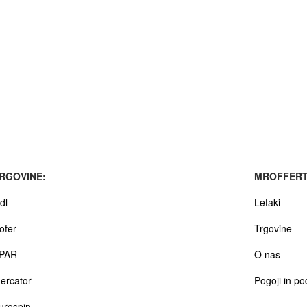
RGOVINE:
MROFFERT
dl
Letaki
ofer
Trgovine
PAR
O nas
ercator
Pogoji in po
urospin