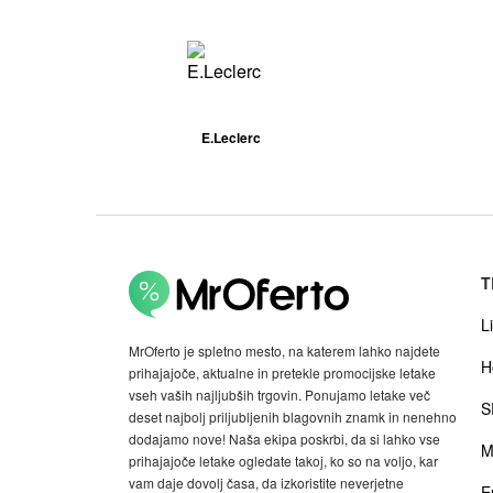
E.Leclerc
T
Li
MrOferto je spletno mesto, na katerem lahko najdete
H
prihajajoče, aktualne in pretekle promocijske letake
vseh vaših najljubših trgovin. Ponujamo letake več
S
deset najbolj priljubljenih blagovnih znamk in nenehno
dodajamo nove! Naša ekipa poskrbi, da si lahko vse
M
prihajajoče letake ogledate takoj, ko so na voljo, kar
vam daje dovolj časa, da izkoristite neverjetne
E