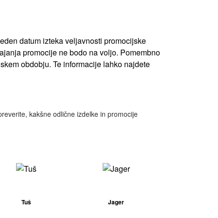
veden datum izteka veljavnosti promocijske
su trajanja promocije ne bodo na voljo. Pomembno
ijskem obdobju. Te informacije lahko najdete
preverite, kakšne odlične izdelke in promocije
Tuš
Jager