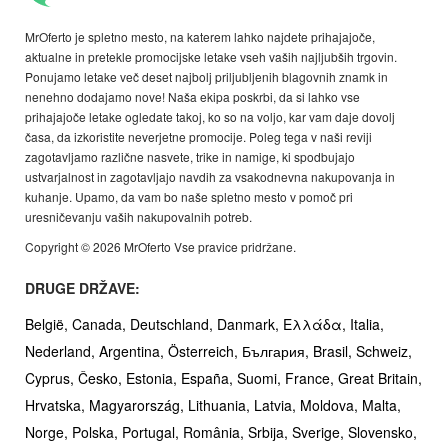
MrOferto je spletno mesto, na katerem lahko najdete prihajajoče,
aktualne in pretekle promocijske letake vseh vaših najljubših trgovin.
Ponujamo letake več deset najbolj priljubljenih blagovnih znamk in
nenehno dodajamo nove! Naša ekipa poskrbi, da si lahko vse
prihajajoče letake ogledate takoj, ko so na voljo, kar vam daje dovolj
časa, da izkoristite neverjetne promocije. Poleg tega v naši reviji
zagotavljamo različne nasvete, trike in namige, ki spodbujajo
ustvarjalnost in zagotavljajo navdih za vsakodnevna nakupovanja in
kuhanje. Upamo, da vam bo naše spletno mesto v pomoč pri
uresničevanju vaših nakupovalnih potreb.
Copyright © 2026 MrOferto Vse pravice pridržane.
DRUGE DRŽAVE:
België,
Canada,
Deutschland,
Danmark,
Ελλάδα,
Italia,
Nederland,
Argentina,
Österreich,
България,
Brasil,
Schweiz,
Cyprus,
Česko,
Estonia,
España,
Suomi,
France,
Great Britain,
Hrvatska,
Magyarország,
Lithuania,
Latvia,
Moldova,
Malta,
Norge,
Polska,
Portugal,
România,
Srbija,
Sverige,
Slovensko,