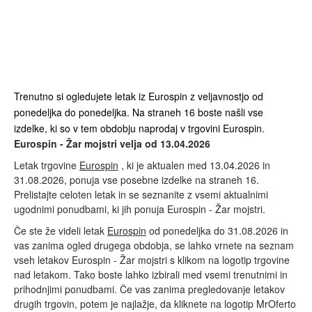
Trenutno si ogledujete letak iz Eurospin z veljavnostjo od
ponedeljka do ponedeljka. Na straneh 16 boste našli vse
izdelke, ki so v tem obdobju naprodaj v trgovini Eurospin.
Eurospin - Žar mojstri velja od 13.04.2026
Letak trgovine
Eurospin
, ki je aktualen med 13.04.2026 in
31.08.2026, ponuja vse posebne izdelke na straneh 16.
Prelistajte celoten letak in se seznanite z vsemi aktualnimi
ugodnimi ponudbami, ki jih ponuja Eurospin - Žar mojstri.
Če ste že videli letak
Eurospin
od ponedeljka do 31.08.2026 in
vas zanima ogled drugega obdobja, se lahko vrnete na seznam
vseh letakov Eurospin - Žar mojstri s klikom na logotip trgovine
nad letakom. Tako boste lahko izbirali med vsemi trenutnimi in
prihodnjimi ponudbami. Če vas zanima pregledovanje letakov
drugih trgovin, potem je najlažje, da kliknete na logotip MrOferto